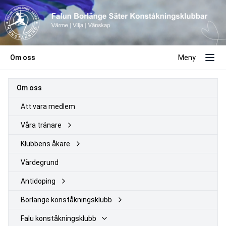
Om oss
Meny
Om oss
Att vara medlem
Våra tränare
Klubbens åkare
Värdegrund
Antidoping
Borlänge konståkningsklubb
Falu konståkningsklubb