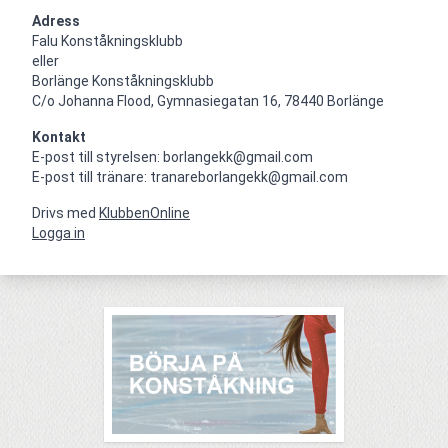
Adress
Falu Konståkningsklubb

eller

Borlänge Konståkningsklubb

C/o Johanna Flood, Gymnasiegatan 16, 78440 Borlänge
Kontakt
E-post till styrelsen: borlangekk@gmail.com

E-post till tränare: tranareborlangekk@gmail.com
Drivs med
KlubbenOnline
Logga in