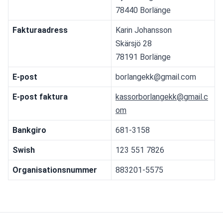
78440 Borlänge
Fakturaadress
Karin Johansson
Skärsjö 28
78191 Borlänge
E-post
borlangekk@gmail.com
E-post faktura
kassorborlangekk@gmail.c
om
Bankgiro
681-3158
Swish
123 551 7826
Organisationsnummer
883201-5575