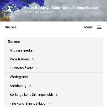
Om oss
Meny
Om oss
Att vara medlem
Våra tränare
Klubbens åkare
Värdegrund
Antidoping
Borlänge konståkningsklubb
Falu konståkningsklubb