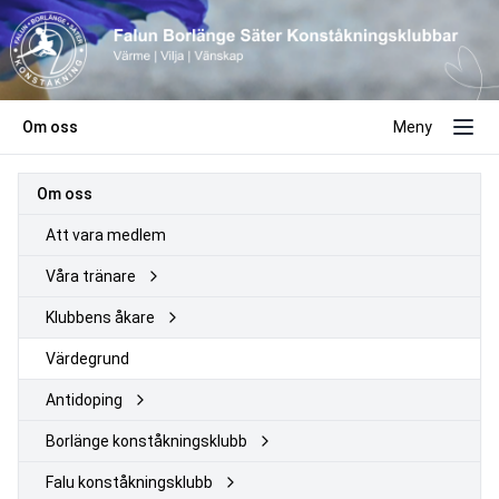
Om oss
Meny
Om oss
Att vara medlem
Våra tränare
Klubbens åkare
Värdegrund
Antidoping
Borlänge konståkningsklubb
Falu konståkningsklubb