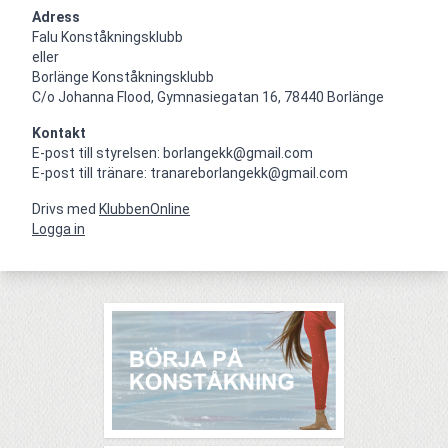
Adress
Falu Konståkningsklubb

eller

Borlänge Konståkningsklubb

C/o Johanna Flood, Gymnasiegatan 16, 78440 Borlänge
Kontakt
E-post till styrelsen: borlangekk@gmail.com

E-post till tränare: tranareborlangekk@gmail.com
Drivs med
KlubbenOnline
Logga in