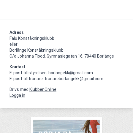
Adress
Falu Konståkningsklubb

eller

Borlänge Konståkningsklubb

C/o Johanna Flood, Gymnasiegatan 16, 78440 Borlänge
Kontakt
E-post till styrelsen: borlangekk@gmail.com

E-post till tränare: tranareborlangekk@gmail.com
Drivs med
KlubbenOnline
Logga in