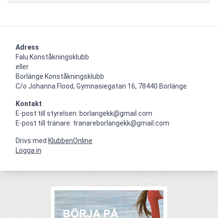
Adress
Falu Konståkningsklubb

eller

Borlänge Konståkningsklubb

C/o Johanna Flood, Gymnasiegatan 16, 78440 Borlänge
Kontakt
E-post till styrelsen: borlangekk@gmail.com

E-post till tränare: tranareborlangekk@gmail.com
Drivs med
KlubbenOnline
Logga in