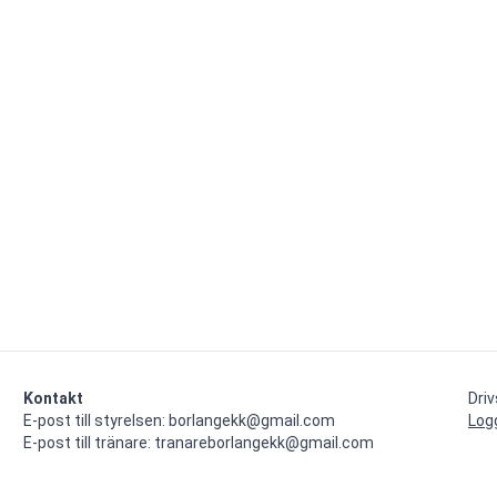
Kontakt
Dri
E-post till styrelsen: borlangekk@gmail.com

Log
E-post till tränare: tranareborlangekk@gmail.com