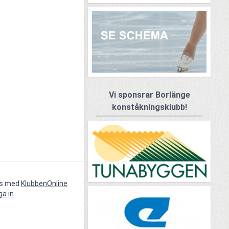
Vi sponsrar Borlänge
konståkningsklubb!
vs med
KlubbenOnline
ga in