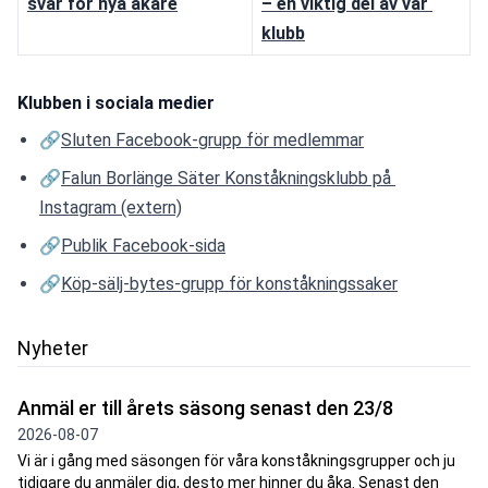
svar för nya åkare
– en viktig del av vår 
klubb
Klubben i sociala medier
🔗
Sluten Facebook-grupp för medlemmar
🔗
Falun Borlänge Säter Konståkningsklubb på 
Instagram (extern)
🔗
Publik Facebook-sida
🔗
Köp-sälj-bytes-grupp för konståkningssaker
Nyheter
Anmäl er till årets säsong senast den 23/8
2026-08-07
Vi är i gång med säsongen för våra konståkningsgrupper och ju
tidigare du anmäler dig, desto mer hinner du åka. Senast den