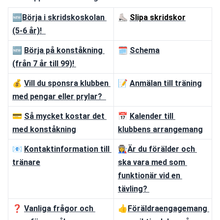
🆕
Börja i skridskoskolan 
⛸ 
Slipa skridskor
(5-6 år)!
🆕 
Börja på konståkning 
🗓 
Schema
(från 7 år till 99)!
💰 
Vill du sponsra klubben 
📝 
Anmälan till träning
med pengar eller prylar? 
💳 
Så mycket kostar det 
📅 
Kalender till 
med konståkning
klubbens arrangemang
📧 
Kontaktinformation till 
👩‍🏭
Är du förälder och 
tränare
ska vara med som 
funktionär vid en 
tävling?
❓ 
Vanliga frågor och 
👍
Föräldraengagemang 